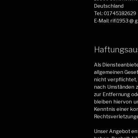
Deutsch­land
Tel.: 01745182629
E‑Mail: rifi1953 @ 
Haftungsau
Als Dien­stean­bi­e
all­ge­meinen Geset
nicht verpflichtet
nach Umstän­den zu
zur Ent­fer­nung o
bleiben hier­von u
Ken­nt­nis ein­er 
Rechtsver­let­zun­g
Unser Ange­bot enth