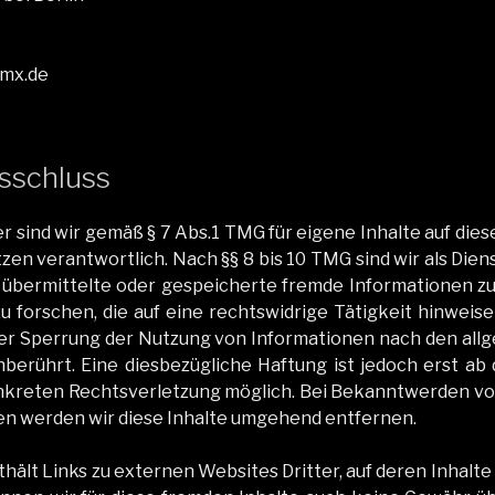
gmx.de
sschluss
ter sind wir gemäß § 7 Abs.1 TMG für eigene Inhalte auf die
­zen ver­ant­wortlich. Nach §§ 8 bis 10 TMG sind wir als Dien­
, über­mit­telte oder gespe­icherte fremde Infor­ma­tio­nen
 forschen, die auf eine rechtswidrige Tätigkeit hin­weisen
der Sper­rung der Nutzung von Infor­ma­tio­nen nach den all­
nberührt. Eine dies­bezügliche Haf­tung ist jedoch erst ab
konkreten Rechtsver­let­zung möglich. Bei Bekan­ntwer­den 
en wer­den wir diese Inhalte umge­hend ent­fer­nen.
ält Links zu exter­nen Web­sites Drit­ter, auf deren Inhalte 