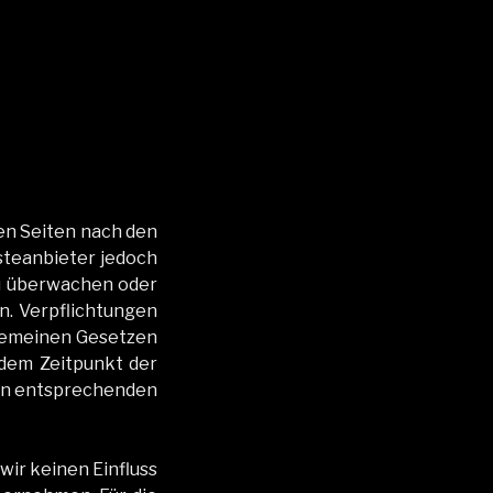
sen Seit­en nach den
stean­bi­eter jedoch
 zu überwachen oder
. Verpflich­tun­gen
ge­meinen Geset­zen
 dem Zeit­punkt der
von entsprechen­den
wir keinen Ein­fluss